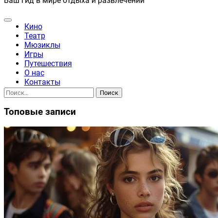
Ваш гид в мире отдыха и развлечений
Кино
Театр
Мюзиклы
Игры
Путешествия
О нас
Контакты
Найти:
Топовые записи