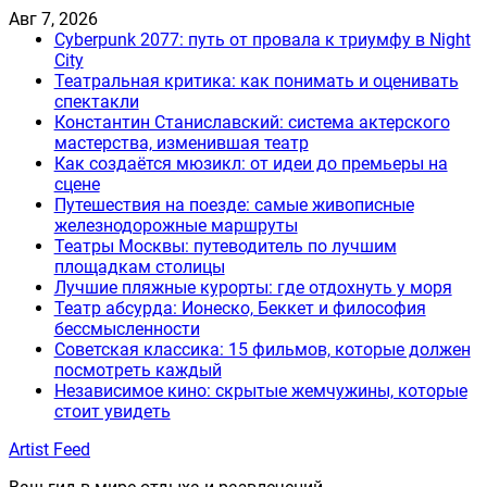
Skip
Авг 7, 2026
to
Cyberpunk 2077: путь от провала к триумфу в Night
content
City
Театральная критика: как понимать и оценивать
спектакли
Константин Станиславский: система актерского
мастерства, изменившая театр
Как создаётся мюзикл: от идеи до премьеры на
сцене
Путешествия на поезде: самые живописные
железнодорожные маршруты
Театры Москвы: путеводитель по лучшим
площадкам столицы
Лучшие пляжные курорты: где отдохнуть у моря
Театр абсурда: Ионеско, Беккет и философия
бессмысленности
Советская классика: 15 фильмов, которые должен
посмотреть каждый
Независимое кино: скрытые жемчужины, которые
стоит увидеть
Artist Feed